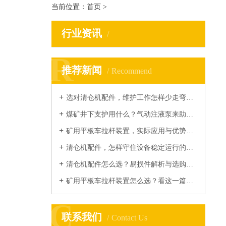
当前位置：
首页
>
行业资讯
R
R
推荐新闻
Recommend
选对清仓机配件，维护工作怎样少走弯路？...
煤矿井下支护用什么？气动注液泵来助力...
矿用平板车拉杆装置，实际应用与优势你了解多少？...
清仓机配件，怎样守住设备稳定运行的底线？...
清仓机配件怎么选？易损件解析与选购指南...
矿用平板车拉杆装置怎么选？看这一篇就够...
C
C
联系我们
Contact Us