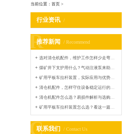
当前位置：
首页
>
行业资讯
R
R
推荐新闻
Recommend
选对清仓机配件，维护工作怎样少走弯路？...
煤矿井下支护用什么？气动注液泵来助力...
矿用平板车拉杆装置，实际应用与优势你了解多少？...
清仓机配件，怎样守住设备稳定运行的底线？...
清仓机配件怎么选？易损件解析与选购指南...
矿用平板车拉杆装置怎么选？看这一篇就够...
C
C
联系我们
Contact Us